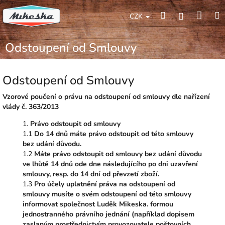
Přejít
Náku
Hledat
M
na
Přihlášení
CZK
obsah
koší
Odstoupení od Smlouvy
Odstoupení od Smlouvy
Vzorové poučení o právu na odstoupení od smlouvy dle nařízení
vlády č. 363/2013
1.
Právo odstoupit od smlouvy
1.1
Do 14 dnů máte právo odstoupit od této smlouvy
bez udání důvodu.
1.2
Máte právo odstoupit od smlouvy bez udání důvodu
ve lhůtě 14 dnů ode dne následujícího po dni uzavření
smlouvy, resp. do 14 dní od převzetí zboží.
1.3
Pro účely uplatnění práva na odstoupení od
smlouvy musíte o svém odstoupení od této smlouvy
informovat společnost Luděk Mikeska. formou
jednostranného právního jednání (například dopisem
zaslaným prostřednictvím provozovatele poštovních