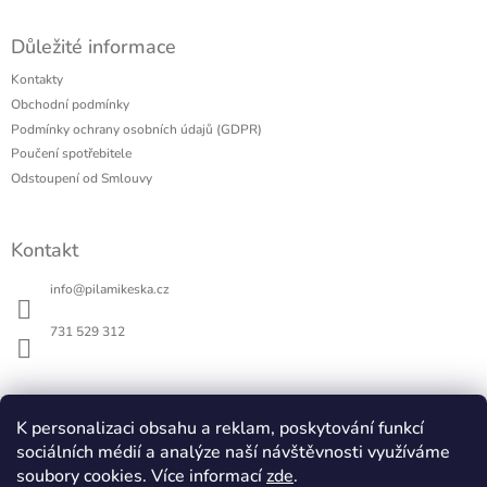
Z
á
Důležité informace
p
a
Kontakty
t
Obchodní podmínky
í
Podmínky ochrany osobních údajů (GDPR)
Poučení spotřebitele
Odstoupení od Smlouvy
Kontakt
info
@
pilamikeska.cz
731 529 312
K personalizaci obsahu a reklam, poskytování funkcí
Pila Mikeska
sociálních médií a analýze naší návštěvnosti využíváme
Elektrický hoblík na dřevo
soubory cookies. Více informací
zde
.