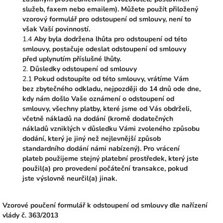
služeb, faxem nebo emailem). Můžete použít přiložený
vzorový formulář pro odstoupení od smlouvy, není to
však Vaší povinností.
1.4
Aby byla dodržena lhůta pro odstoupení od této
smlouvy, postačuje odeslat odstoupení od smlouvy
před uplynutím příslušné lhůty.
2.
Důsledky odstoupení od smlouvy
2.1
Pokud odstoupíte od této smlouvy, vrátíme Vám
bez zbytečného odkladu, nejpozději do 14 dnů ode dne,
kdy nám došlo Vaše oznámení o odstoupení od
smlouvy, všechny platby, které jsme od Vás obdrželi,
včetně nákladů na dodání (kromě dodatečných
nákladů vzniklých v důsledku Vámi zvoleného způsobu
dodání, který je jiný než nejlevnější způsob
standardního dodání námi nabízený). Pro vrácení
plateb použijeme stejný platební prostředek, který jste
použil(a) pro provedení počáteční transakce, pokud
jste výslovně neurčil(a) jinak.
Vzorové poučení formulář k odstoupení od smlouvy dle nařízení
vlády č. 363/2013