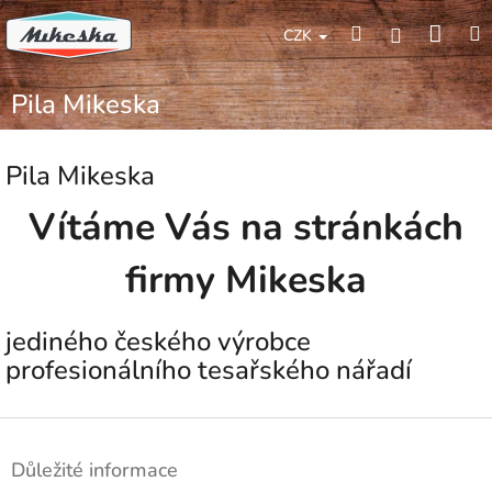
Přejít
Náku
Hledat
M
na
Přihlášení
CZK
obsah
koší
Pila Mikeska
Pila Mikeska
Vítáme Vás na stránkách
firmy Mikeska
jediného českého výrobce
profesionálního tesařského nářadí
Z
á
Důležité informace
p