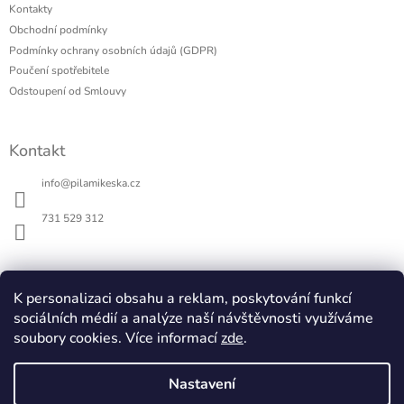
a
Kontakty
t
Obchodní podmínky
í
Podmínky ochrany osobních údajů (GDPR)
Poučení spotřebitele
Odstoupení od Smlouvy
Kontakt
info
@
pilamikeska.cz
731 529 312
K personalizaci obsahu a reklam, poskytování funkcí
Pila Mikeska
sociálních médií a analýze naší návštěvnosti využíváme
Elektrický hoblík na dřevo
soubory cookies. Více informací
zde
.
23.4.2026
Archiv
Nastavení